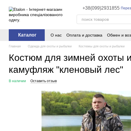
Перейти к основному контенту
+38(099)2931855
Перез
Каталог
О нас
Оплата и доставка
Обмен и воз
Главная
Одежда для охоты и рыбалки
Костюмы для охоты и рыбалки
Костюм для зимней охоты и 
камуфляж "кленовый лес"
В наличии
Оставить отзыв