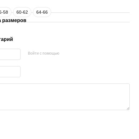
6-58
60-62
64-66
а размеров
тарий
Войти с помощью