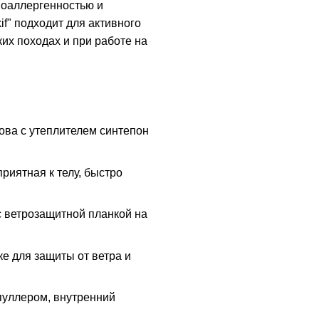
ипоаллергенностью и
if" подходит для активного
ких походах и при работе на
ова с утеплителем синтепон
риятная к телу, быстро
с ветрозащитной планкой на
е для защиты от ветра и
пуллером, внутренний