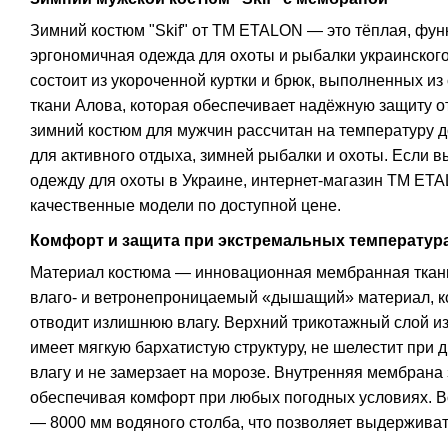
Зимний костюм "Skif" от TM ETALON — это тёплая, фун
эргономичная одежда для охоты и рыбалки украинского
состоит из укороченной куртки и брюк, выполненных 
ткани Алова, которая обеспечивает надёжную защиту от
зимний костюм для мужчин рассчитан на температуру д
для активного отдыха, зимней рыбалки и охоты. Если в
одежду для охоты в Украине, интернет-магазин TM ET
качественные модели по доступной цене.
Комфорт и защита при экстремальных температур
Материал костюма — инновационная мембранная ткан
влаго- и ветронепроницаемый «дышащий» материал, ко
отводит излишнюю влагу. Верхний трикотажный слой из
имеет мягкую бархатистую структуру, не шелестит при 
влагу и не замерзает на морозе. Внутренняя мембрана 
обеспечивая комфорт при любых погодных условиях. 
— 8000 мм водяного столба, что позволяет выдерживат