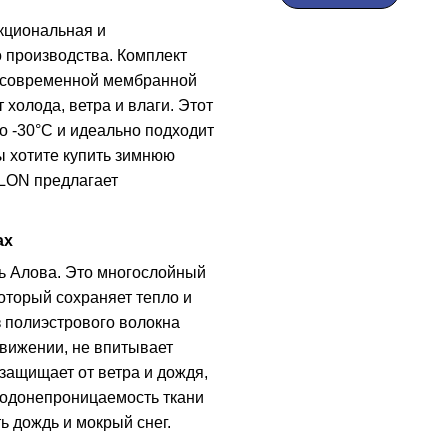
кциональная и
 производства. Комплект
из современной мембранной
 холода, ветра и влаги. Этот
о -30°C и идеально подходит
ы хотите купить зимнюю
ALON предлагает
ах
ь Алова. Это многослойный
торый сохраняет тепло и
 полиэстрового волокна
движении, не впитывает
защищает от ветра и дождя,
Водонепроницаемость ткани
ь дождь и мокрый снег.