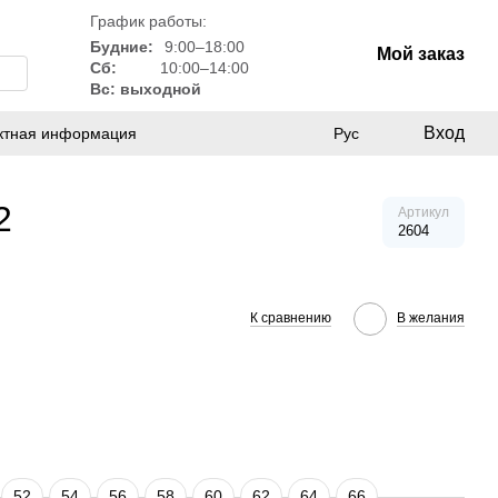
График работы:
Будние:
9:00–18:00
Мой заказ
Сб:
10:00–14:00
Вс: выходной
Вход
ктная информация
Рус
2
Артикул
2604
К сравнению
В желания
52
54
56
58
60
62
64
66