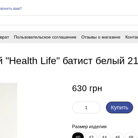
вонить вам?
врат
Пользовательское соглашение
Отзывы о магазине
Конта
"Health Life" батист белый 2
630 грн
Купить
Размер изделия
40
42
44
46
48