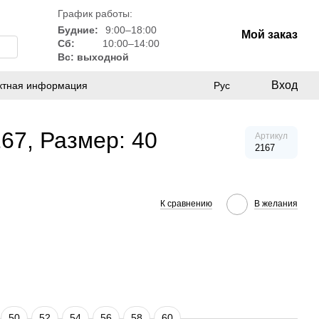
График работы:
Будние:
9:00–18:00
Мой заказ
Сб:
10:00–14:00
Вс: выходной
Вход
ктная информация
Рус
167, Размер: 40
Артикул
2167
К сравнению
В желания
50
52
54
56
58
60