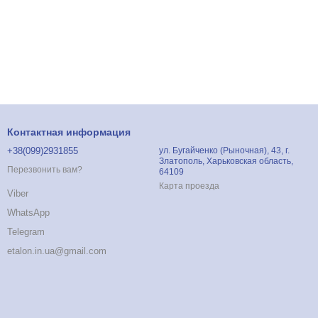
Контактная информация
+38(099)2931855
ул. Бугайченко (Рыночная), 43, г.
Златополь, Харьковская область,
Перезвонить вам?
64109
Карта проезда
Viber
WhatsApp
Telegram
etalon.in.ua@gmail.com