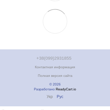
+38(099)2931855
Контактная информация
Полная версия сайта
© 2026
Разработано
ReadyCart.io
Укр
Рус