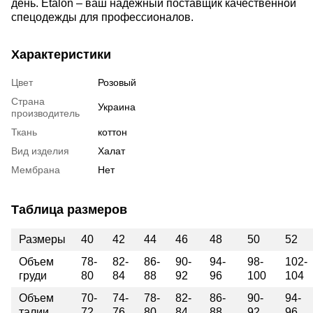
день. Etalon – ваш надежный поставщик качественной
спецодежды для профессионалов.
Характеристики
Цвет
Розовый
Страна
Украина
производитель
Ткань
коттон
Вид изделия
Халат
Мембрана
Нет
Таблица размеров
Размеры
40
42
44
46
48
50
52
Объем
78-
82-
86-
90-
94-
98-
102-
груди
80
84
88
92
96
100
104
Объем
70-
74-
78-
82-
86-
90-
94-
талии
72
76
80
84
88
92
96