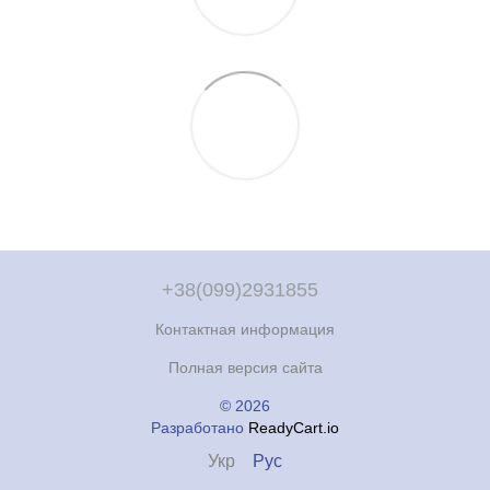
+38(099)2931855
Контактная информация
Полная версия сайта
© 2026
Разработано
ReadyCart.io
Укр
Рус