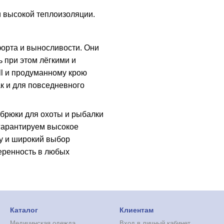
 высокой теплоизоляции.
форта и выносливости. Они
 при этом лёгкими и
l и продуманному крою
ак и для повседневного
 брюки для охоты и рыбалки
 гарантируем высокое
у и широкий выбор
еренность в любых
Каталог
Клиентам
Медицинская одежда
Вход в личный кабинет