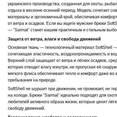
украинского производства, созданная для охоты, рыбал
отдыха в весенне-осенний период. Модель сочетает с
материалы и эргономичный крой, обеспечивая комфорт
от ветра и осадков. Если вы ищете мужские брюки Soft
— "Sarmat" станет вашим практичным и стильным выбо
Защита от ветра, влаги и свобода движений
Основная ткань — технологичный материал SoftShell — 
сочетающая эластичность, воздухопроницаемость и во
Верхний слой защищает от ветра и лёгких осадков, ср
которая отводит влагу изнутри, не пропуская её снаруж
мягкого флиса обеспечивает тепло и комфорт даже во 
пребывания на природе.
SoftShell не шуршит при движении, не промокает, не те
на холоде. Брюки "Sarmat" идеально подходят для охот
любителей активного образа жизни, которые ценят лёгк
свободу движений.