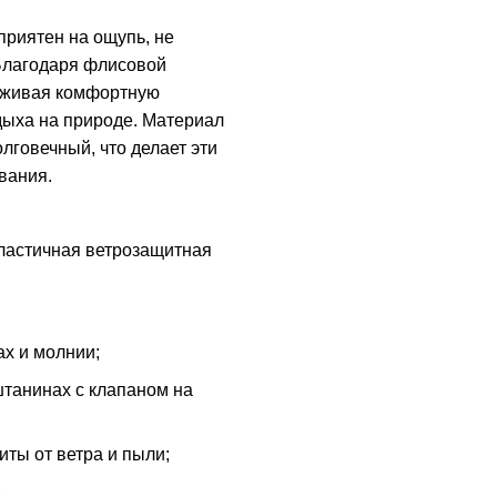
приятен на ощупь, не
 Благодаря флисовой
рживая комфортную
дыха на природе. Материал
олговечный, что делает эти
вания.
эластичная ветрозащитная
ах и молнии;
штанинах с клапаном на
иты от ветра и пыли;
;