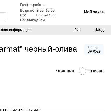
График работы:
Будние:
9:00–18:00
Мой заказ
Сб:
10:00–14:00
Вс: выходной
Вход
ктная информация
Рус
armat" черный-олива
Артикул
BR-0022
К сравнению
В желания
6-58
60-62
64-66