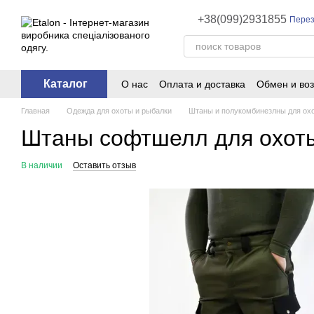
Перейти к основному контенту
+38(099)2931855
Перез
Каталог
О нас
Оплата и доставка
Обмен и воз
Главная
Одежда для охоты и рыбалки
Штаны и полукомбинезлны для ох
Штаны софтшелл для охоты
В наличии
Оставить отзыв