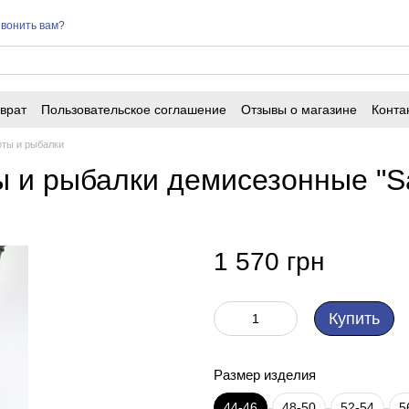
вонить вам?
врат
Пользовательское соглашение
Отзывы о магазине
Конта
оты и рыбалки
 и рыбалки демисезонные "S
1 570 грн
Купить
Размер изделия
44-46
48-50
52-54
5