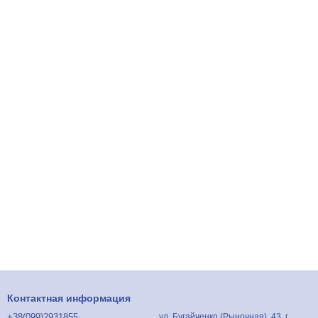
Контактная информация
+38(099)2931855
ул. Бугайченко (Рыночная), 43, г.