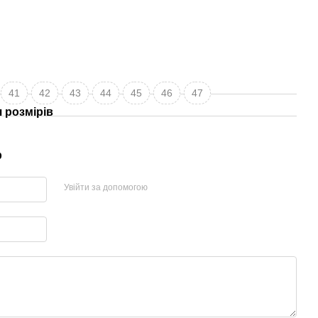
41
42
43
44
45
46
47
 розмірів
р
Увійти за допомогою