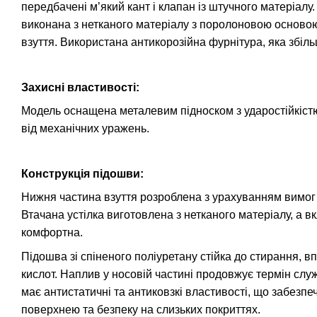
передбачені м’який кант і клапан із штучного матеріалу
виконана з нетканого матеріалу з поролоновою осново
взуття. Використана антикорозійна фурнітура, яка збіл
Захисні властивості:
Модель оснащена металевим підноском з ударостійкіст
від механічних уражень.
Конструкція підошви:
Нижня частина взуття розроблена з урахуванням вимог 
Втачана устілка виготовлена з нетканого матеріалу, а 
комфортна.
Підошва зі спіненого поліуретану стійка до стирання, в
кислот. Наплив у носовій частині продовжує термін слу
має антистатичні та антиковзкі властивості, що забезпе
поверхнею та безпеку на слизьких покриттях.