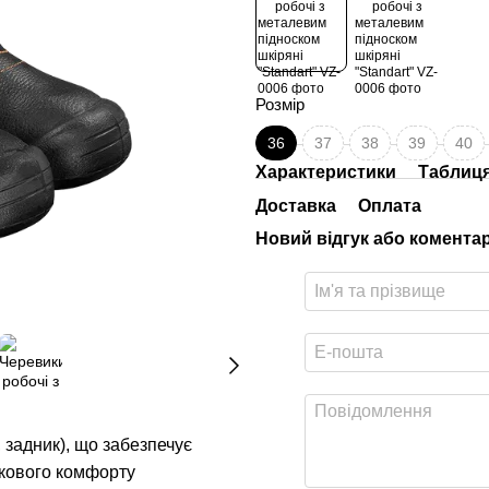
Розмір
36
37
38
39
40
Характеристики
Таблиця
Доставка
Оплата
Новий відгук або комента
 задник), що забезпечує
аткового комфорту