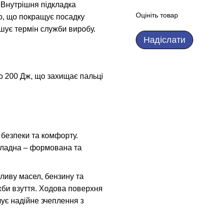
. Внутрішня підкладка
Оцініть товар
ю, що покращує посадку
ьшує термін служби виробу.
Надіслати
ю 200 Дж, що захищає пальці
безпеки та комфорту.
вкладна – формована та
пливу масел, бензину та
жби взуття. Ходова поверхня
чує надійне зчеплення з