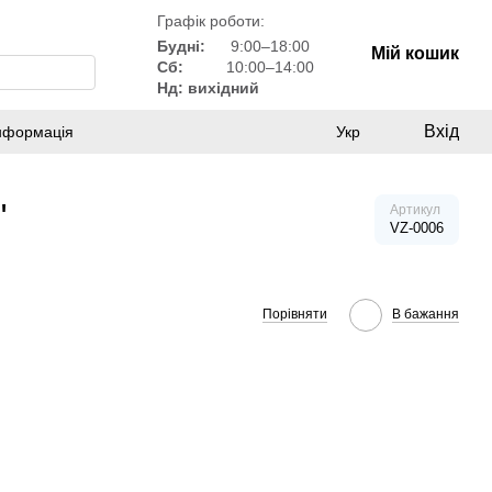
Графік роботи:
Будні:
9:00–18:00
Мій кошик
Сб:
10:00–14:00
Нд: вихідний
Вхід
інформація
Укр
"
Артикул
VZ-0006
Порівняти
В бажання