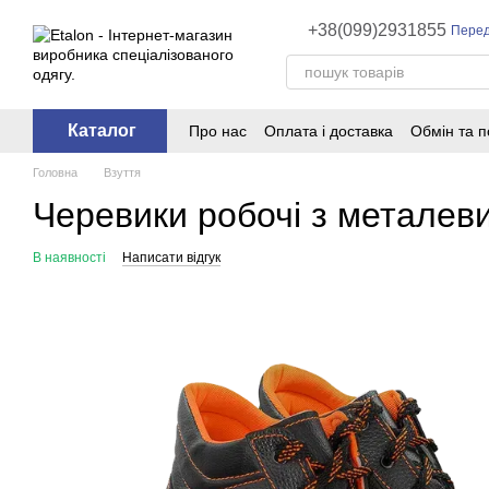
Перейти до основного контенту
+38(099)2931855
Перед
Каталог
Про нас
Оплата і доставка
Обмін та 
Головна
Взуття
Черевики робочі з металеви
В наявності
Написати відгук