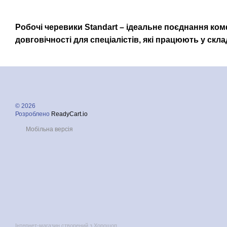
Робочі черевики Standart – ідеальне поєднання ком
довговічності для спеціалістів, які працюють у ск
© 2026
Розроблено
ReadyCart.io
Мобільна версія
Інтернет-магазин створений з Хорошоп