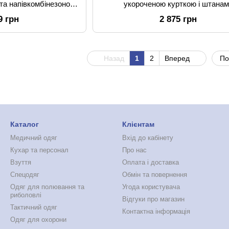
та напівкомбінезоном
укороченою курткою і штана
ній
9 грн
2 875 грн
Назад
1
2
Вперед
По
Каталог
Клієнтам
Медичний одяг
Вхід до кабінету
Кухар та персонал
Про нас
Взуття
Оплата і доставка
Спецодяг
Обмін та повернення
Одяг для полювання та
Угода користувача
риболовлі
Відгуки про магазин
Тактичний одяг
Контактна інформація
Одяг для охорони