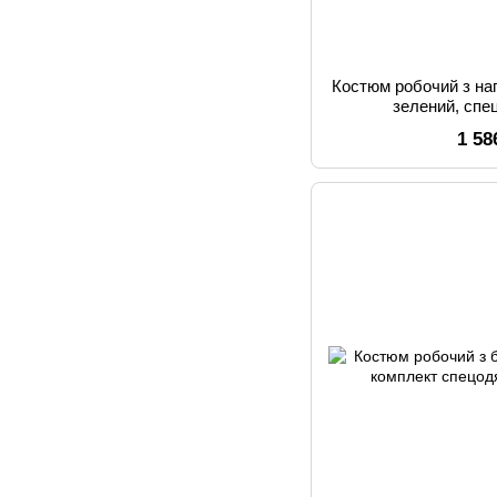
Костюм робочий з нап
зелений, спе
1 58