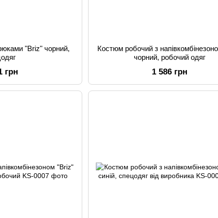
юками "Briz" чорний,
Костюм робочий з напівкомбінезоном
цодяг
чорний, робочий одяг
1 грн
1 586 грн