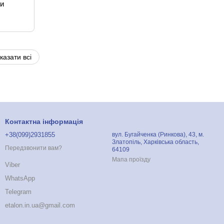
ми
казати всі
Контактна інформація
+38(099)2931855
вул. Бугайченка (Ринкова), 43, м.
Златопіль, Харківська область,
Передзвонити вам?
64109
Мапа проїзду
Viber
WhatsApp
Telegram
etalon.in.ua@gmail.com