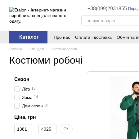
Перейти до основного контенту
+38(099)2931855
Перед
Каталог
Про нас
Оплата і доставка
Обмін та 
Головна
Спецодяг
Костюми робочі
Костюми робочі
Сезон
18
Літо
14
Зима
18
Демісезон
Ціна, грн
Від Ціна, грн
До Ціна, грн
ОК