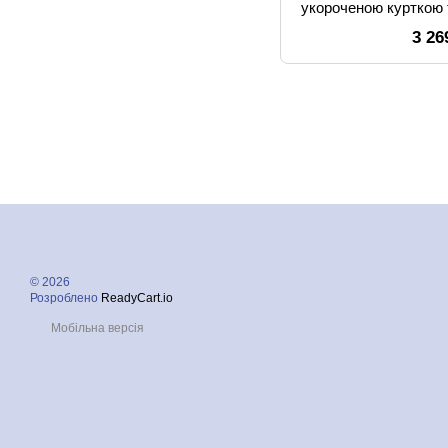
укороченою курткою 
си
3 26
© 2026
Розроблено
ReadyCart.io
Мобільна версія