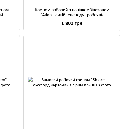
оном
Костюм робочий з напівкомбінезоном
ий
"Atlant" синій, спецодяг робочий
1 800 грн