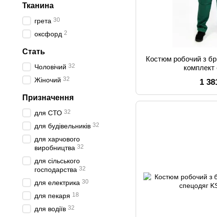
Тканина
30
грета
2
оксфорд
Стать
Костюм робочий з бр
32
Чоловічий
комплект
32
Жіночий
1 38
Призначення
32
для СТО
32
для будівельників
для харчового
32
виробництва
для сільського
32
господарства
30
для електрика
18
для пекаря
32
для водіїв