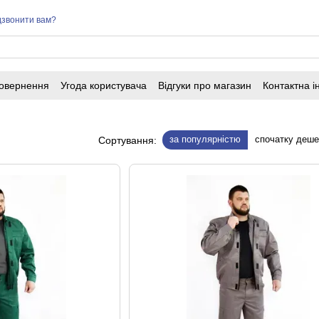
звонити вам?
повернення
Угода користувача
Відгуки про магазин
Контактна 
за популярністю
спочатку деш
Сортування: