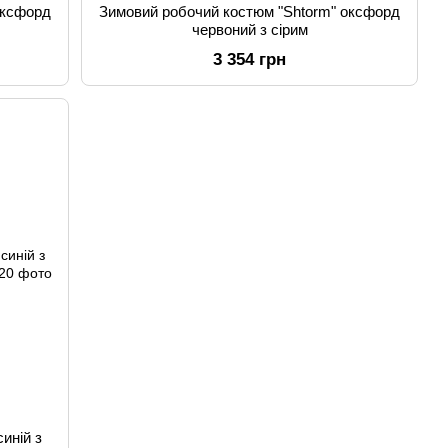
оксфорд
Зимовий робочий костюм "Shtorm" оксфорд
червоний з сірим
3 354 грн
синій з