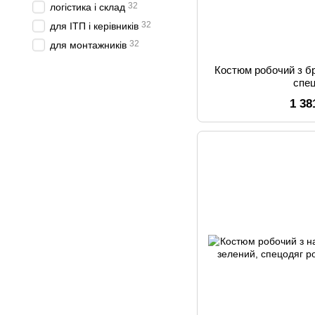
32
логістика і склад
32
для ІТП і керівників
32
для монтажників
Костюм робочий з бр
спе
1 38