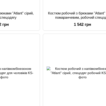
юками "Atlant" сірий,
Костюм робочий з брюками "Atlant" 
 спецодягу
помаранчевим, робочий спецо
2 грн
1 542 грн