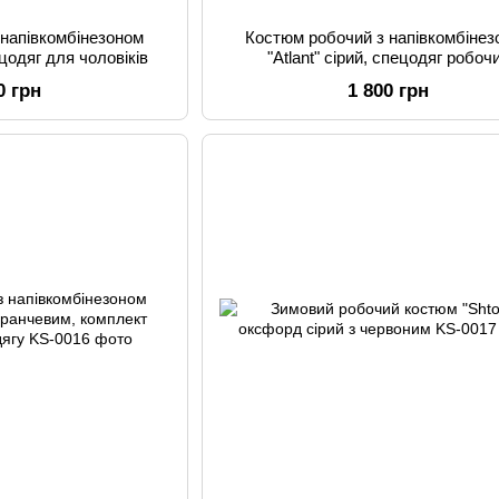
 напівкомбінезоном
Костюм робочий з напівкомбінез
ецодяг для чоловіків
"Atlant" сірий, спецодяг робоч
0 грн
1 800 грн