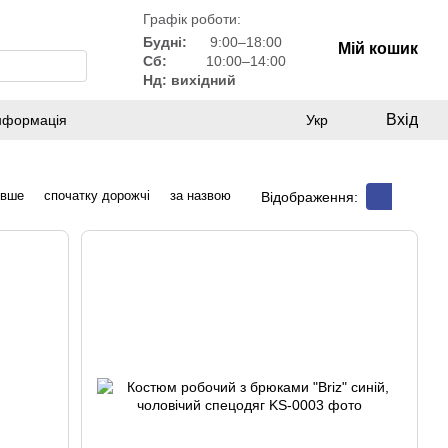
Графік роботи:
Будні:
9:00–18:00
Мій кошик
Сб:
10:00–14:00
Нд: вихідний
Вхід
інформація
Укр
евше
спочатку дорожчі
за назвою
Відображення: