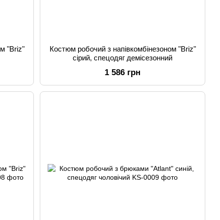
 "Briz"
Костюм робочий з напівкомбінезоном "Briz"
сірий, спецодяг демісезонний
1 586 грн