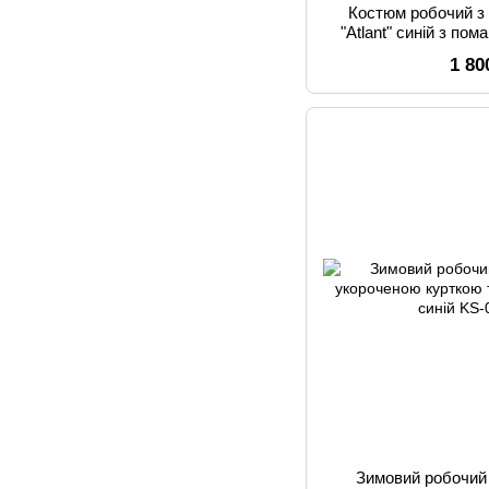
Костюм робочий з
"Atlant" синій з по
чоловічог
1 80
Зимовий робочий 