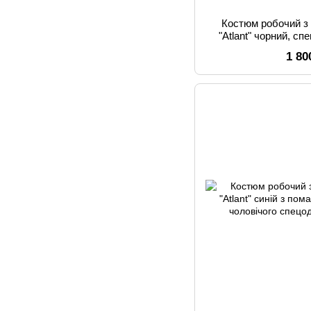
Костюм робочий з
"Atlant" чорний, сп
1 80