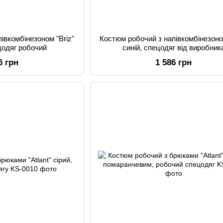
івкомбінезоном "Briz"
Костюм робочий з напівкомбінезоном
цодяг робочий
синій, спецодяг від виробник
6 грн
1 586 грн