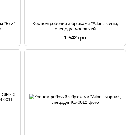
 "Briz"
Костюм робочий з брюками "Atlant" синій,
а
спецодяг чоловічий
1 542 грн