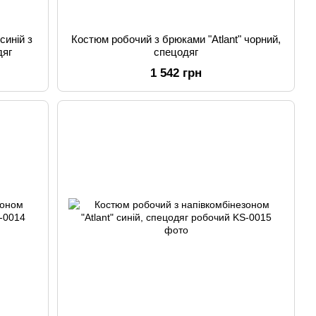
синій з
Костюм робочий з брюками "Atlant" чорний,
дяг
спецодяг
1 542 грн