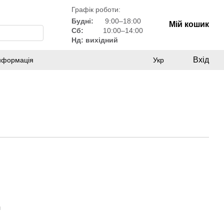
Графік роботи:
Будні:
9:00–18:00
Мій кошик
Сб:
10:00–14:00
Нд: вихідний
Вхід
інформація
Укр
н