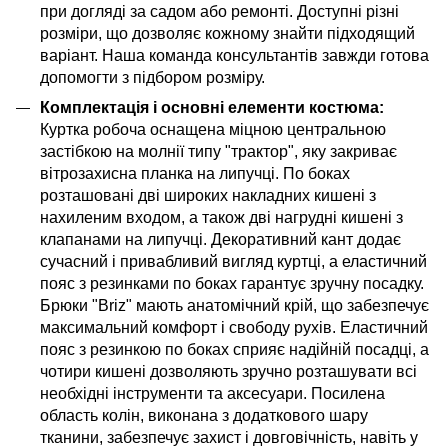
при догляді за садом або ремонті. Доступні різні
розміри, що дозволяє кожному знайти підходящий
варіант. Наша команда консультантів завжди готова
допомогти з підбором розміру.
Комплектація і основні елементи костюма:
Куртка робоча оснащена міцною центральною
застібкою на молнії типу "трактор", яку закриває
вітрозахисна планка на липучці. По боках
розташовані дві широких накладних кишені з
нахиленим входом, а також дві нагрудні кишені з
клапанами на липучці. Декоративний кант додає
сучасний і привабливий вигляд куртці, а еластичний
пояс з резинками по боках гарантує зручну посадку.
Брюки "Briz" мають анатомічний крій, що забезпечує
максимальний комфорт і свободу рухів. Еластичний
пояс з резинкою по боках сприяє надійній посадці, а
чотири кишені дозволяють зручно розташувати всі
необхідні інструменти та аксесуари. Посилена
область колін, виконана з додаткового шару
тканини, забезпечує захист і довговічність, навіть у