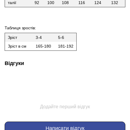
талії
92
100
108
116
124
132
Таблиця зростів:
Зріст
3-4
5-6
Зріст в см
165-180
181-192
Відгуки
Додайте перший відгук
Написати відгук