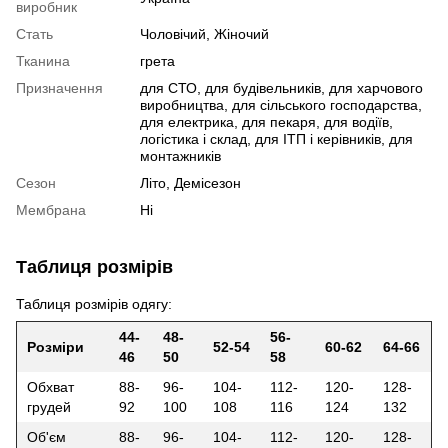
виробник
Стать
Чоловічий, Жіночий
Тканина
грета
Призначення
для СТО, для будівельників, для харчового
виробництва, для сільського господарства,
для електрика, для пекаря, для водіїв,
логістика і склад, для ІТП і керівників, для
монтажників
Сезон
Літо, Демісезон
Мембрана
Ні
Таблиця розмірів
Таблиця розмірів одягу:
44-
48-
56-
Розміри
52-54
60-62
64-66
46
50
58
Обхват
88-
96-
104-
112-
120-
128-
грудей
92
100
108
116
124
132
Об'єм
88-
96-
104-
112-
120-
128-