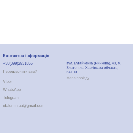
Контактна інформація
+38(099)2931855
вул. Бугайченка (Ринкова), 43, м.
Златопіль, Харківська область,
Передзвонити вам?
64109
Мапа проїзду
Viber
WhatsApp
Telegram
etalon.in.ua@gmail.com