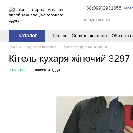
Перейти до основного контенту
+38(099)2931855
Перед
Каталог
Про нас
Оплата і доставка
Обмін та 
Головна
Кухар та персонал
Кухар та персонал Health Life
Кітель кухаря жіночий 3297 
В наявності
Написати відгук