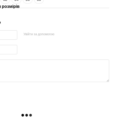
 розмірів
р
Увійти за допомогою