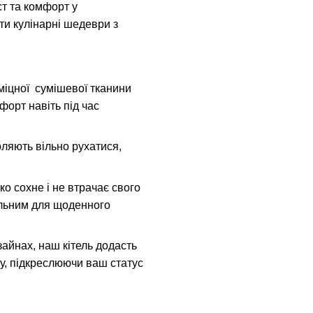
ст та комфорт у
ти кулінарні шедеври з
міцної сумішевої тканини
форт навіть під час
оляють вільно рухатися,
ко сохне і не втрачає свого
альним для щоденного
зайнах, наш кітель додасть
у, підкреслюючи ваш статус