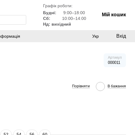
Графік роботи:
Будні:
9:00–18:00
Мій кошик
Сб:
10:00–14:00
Нд: вихідний
Вхід
інформація
Укр
Артикул
000011
Порівняти
В бажання
52
54
56
60