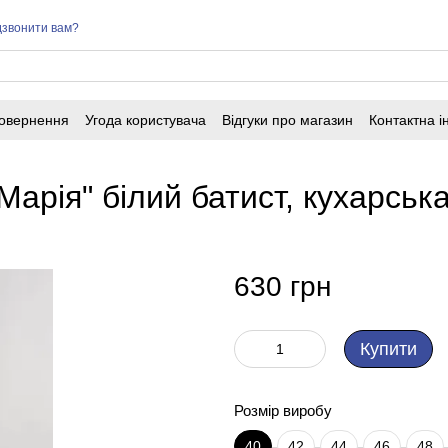
звонити вам?
повернення
Угода користувача
Відгуки про магазин
Контактна 
Марія" білий батист, кухарськ
630 грн
Купити
Розмір виробу
40
42
44
46
48