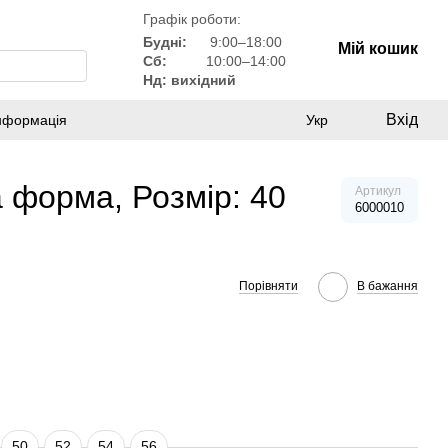
Графік роботи:
Будні:
9:00–18:00
Мій кошик
Сб:
10:00–14:00
Нд: вихідний
Вхід
інформація
Укр
а форма, Розмір: 40
Артикул
6000010
Порівняти
В бажання
50
52
54
56