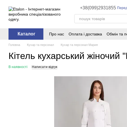
Перейти до основного контенту
+38(099)2931855
Перед
Каталог
Про нас
Оплата і доставка
Обмін та 
Головна
Кухар та персонал
Кухар та персонал Мария
Кітель кухарський жіночий "
В наявності
Написати відгук