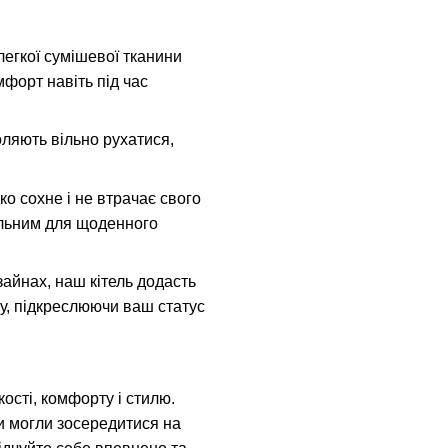
легкої сумішевої тканини
мфорт навіть під час
оляють вільно рухатися,
ко сохне і не втрачає свого
альним для щоденного
зайнах, наш кітель додасть
у, підкреслюючи ваш статус
кості, комфорту і стилю.
и могли зосередитися на