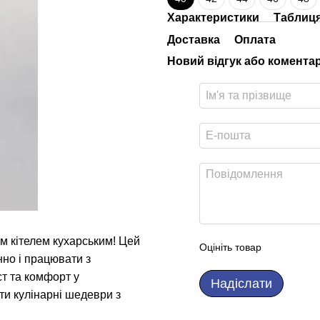
Характеристики
Таблиця
Доставка
Оплата
Новий відгук або комента
м кітелем кухарським! Цей
Оцініть товар
нно і працювати з
ст та комфорт у
Надіслати
ти кулінарні шедеври з