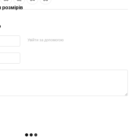
 розмірів
р
Увійти за допомогою