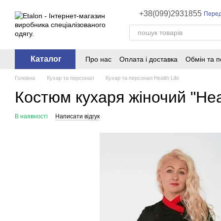
Перейти до основного контенту
+38(099)2931855
Перед
Каталог
Про нас
Оплата і доставка
Обмін та 
Головна
Кухар та персонал
Кухар та персонал Health Life
Костюм кухаря жіночий "Heal
В наявності
Написати відгук