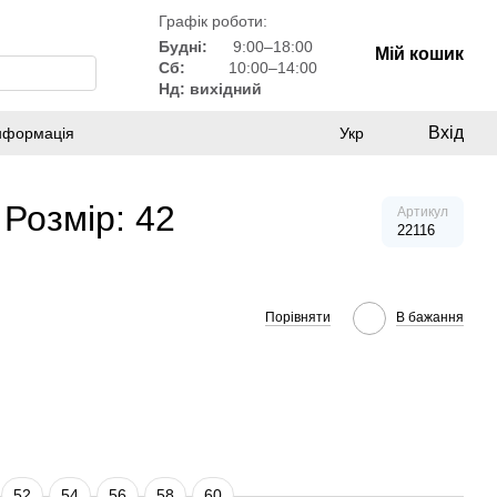
Графік роботи:
Будні:
9:00–18:00
Мій кошик
Сб:
10:00–14:00
Нд: вихідний
Вхід
інформація
Укр
 Розмір: 42
Артикул
22116
Порівняти
В бажання
52
54
56
58
60