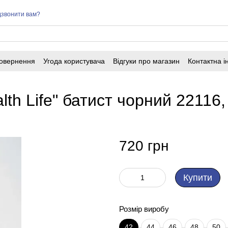
звонити вам?
повернення
Угода користувача
Відгуки про магазин
Контактна 
th Life" батист чорний 22116,
720 грн
Купити
Розмір виробу
42
44
46
48
50