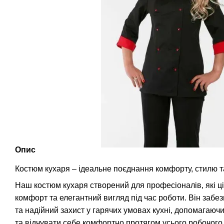
Опис
Костюм кухаря – ідеальне поєднання комфорту, стилю т
Наш костюм кухаря створений для професіоналів, які ці
комфорт та елегантний вигляд під час роботи. Він забе
та надійний захист у гарячих умовах кухні, допомагаю
та відчувати себе комфортно протягом усього робочого