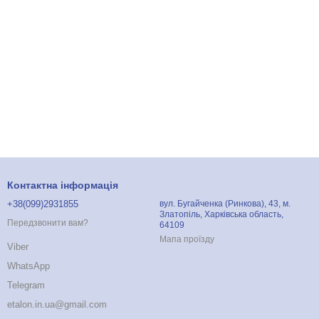
Контактна інформація
+38(099)2931855
вул. Бугайченка (Ринкова), 43, м.
Златопіль, Харківська область,
Передзвонити вам?
64109
Мапа проїзду
Viber
WhatsApp
Telegram
etalon.in.ua@gmail.com