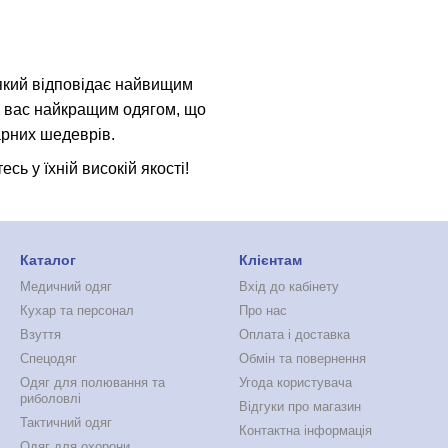
 який відповідає найвищим
и вас найкращим одягом, що
арних шедеврів.
ь у їхній високій якості!
Каталог
Клієнтам
Медичний одяг
Вхід до кабінету
Кухар та персонал
Про нас
Взуття
Оплата і доставка
Спецодяг
Обмін та повернення
Одяг для полювання та
Угода користувача
риболовлі
Відгуки про магазин
Тактичний одяг
Контактна інформація
Одяг для охорони