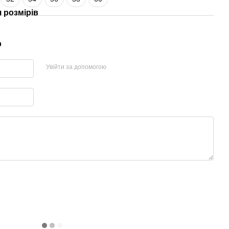
 розмірів
р
Увійти за допомогою