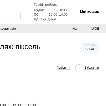
Графік роботи:
Будні:
9:00–18:00
Мій кошик
Сб:
10:00–14:00
Нд: вихідний
Вхід
інформація
Укр
фляж піксель
Артикул
K-0044
Порівняти
В бажання
6-58
60-62
64-66