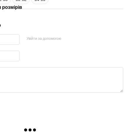
 розмірів
р
Увійти за допомогою