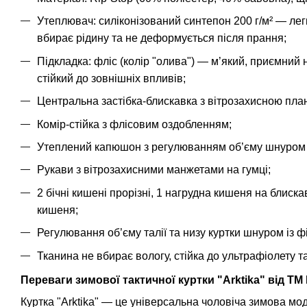
Утеплювач: силіконізований синтепон 200 г/м² — лег
вбирає рідину та не деформується після прання;
Підкладка: фліс (колір "олива") — м’який, приємний н
стійкий до зовнішніх впливів;
Центральна застібка-блискавка з вітрозахисною пла
Комір-стійка з флісовим оздобленням;
Утеплений капюшон з регулюванням об’єму шнуром 
Рукави з вітрозахисними манжетами на гумці;
2 бічні кишені прорізні, 1 нагрудна кишеня на блиска
кишеня;
Регулювання об’єму талії та низу куртки шнуром із ф
Тканина не вбирає вологу, стійка до ультрафіолету т
Переваги зимової тактичної куртки "Arktika" від T
Куртка "Arktika" — це універсальна чоловіча зимова моде