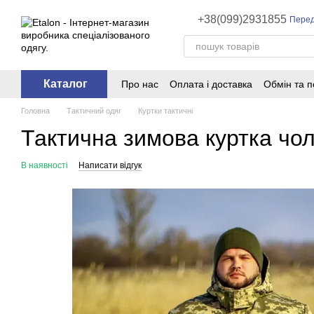
Перейти до основного контенту
+38(099)2931855
Перед
Каталог
Про нас
Оплата і доставка
Обмін та 
Головна
Тактичний одяг
Куртки тактичні
Тактична зимова куртка чол
В наявності
Написати відгук