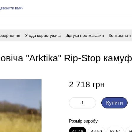
звонити вам?
повернення
Угода користувача
Відгуки про магазин
Контактна 
овіча "Arktika" Rip-Stop каму
2 718 грн
Купити
Розмір виробу
44-46
48-50
52-54
5