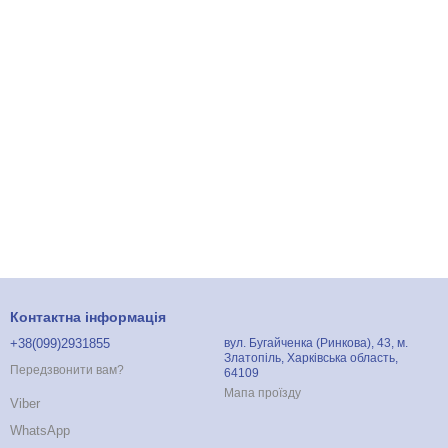
Контактна інформація
+38(099)2931855
вул. Бугайченка (Ринкова), 43, м.
Златопіль, Харківська область,
Передзвонити вам?
64109
Мапа проїзду
Viber
WhatsApp