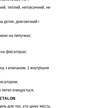
кий, теплий, нетоксичний, не
а дотик, довговічний і
нкою на липучках;
на фіксаторах;
вці з клапаном, 1 внутрішня
іксатором;
а легко очищується.
M ETALON
ль для тих, хто цінує якість,