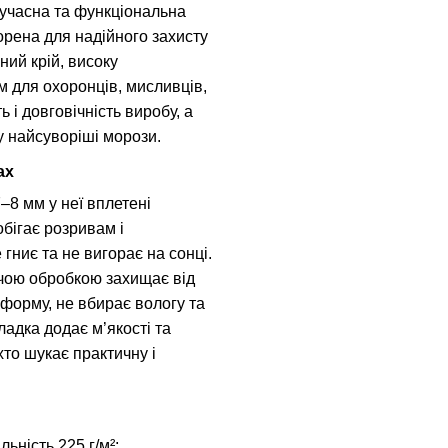
сучасна та функціональна
орена для надійного захисту
ний крій, високу
ом для охоронців, мисливців,
ь і довговічність виробу, а
у найсуворіші морози.
ах
–8 мм у неї вплетені
обігає розривам і
гниє та не вигорає на сонці.
ючою обробкою захищає від
 форму, не вбирає вологу та
ладка додає м’якості та
хто шукає практичну і
ьність 225 г/м²;