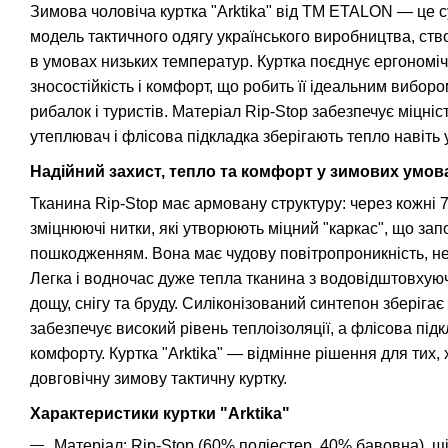
Зимова чоловіча куртка "Arktika" від TM ETALON — це 
модель тактичного одягу українського виробництва, ств
в умовах низьких температур. Куртка поєднує ергономіч
зносостійкість і комфорт, що робить її ідеальним вибор
рибалок і туристів. Матеріал Rip-Stop забезпечує міцніст
утеплювач і флісова підкладка зберігають тепло навіть 
Надійний захист, тепло та комфорт у зимових умов
Тканина Rip-Stop має армовану структуру: через кожні 7
зміцнюючі нитки, які утворюють міцний "каркас", що зап
пошкодженням. Вона має чудову повітропроникність, не 
Легка і водночас дуже тепла тканина з водовідштовху
дощу, снігу та бруду. Силіконізований синтепон зберігає
забезпечує високий рівень теплоізоляції, а флісова підк
комфорту. Куртка "Arktika" — відмінне рішення для тих, 
довговічну зимову тактичну куртку.
Характеристики куртки "Arktika"
Матеріал: Rip-Stop (60% поліестер, 40% бавовна), щіл