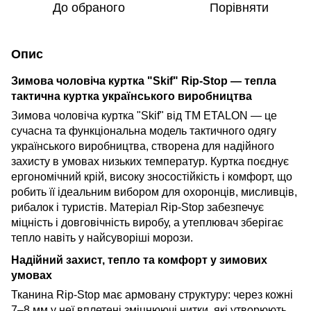
До обраного
Порівняти
Опис
Зимова чоловіча куртка "Skif" Rip-Stop — тепла
тактична куртка українського виробництва
Зимова чоловіча куртка "Skif" від TM ETALON — це
сучасна та функціональна модель тактичного одягу
українського виробництва, створена для надійного
захисту в умовах низьких температур. Куртка поєднує
ергономічний крій, високу зносостійкість і комфорт, що
робить її ідеальним вибором для охоронців, мисливців,
рибалок і туристів. Матеріал Rip-Stop забезпечує
міцність і довговічність виробу, а утеплювач зберігає
тепло навіть у найсуворіші морози.
Надійний захист, тепло та комфорт у зимових
умовах
Тканина Rip-Stop має армовану структуру: через кожні
7–8 мм у неї вплетені зміцнюючі нитки, які утворюють