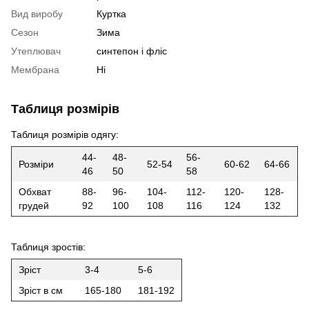
Вид виробу
Куртка
Сезон
Зима
Утеплювач
синтепон і фліс
Мембрана
Ні
Таблиця розмірів
Таблиця розмірів одягу:
44-
48-
56-
Розміри
52-54
60-62
64-66
46
50
58
Обхват
88-
96-
104-
112-
120-
128-
грудей
92
100
108
116
124
132
Таблиця зростів:
Зріст
3-4
5-6
Зріст в см
165-180
181-192