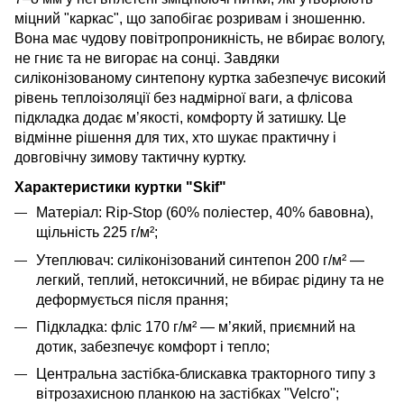
міцний "каркас", що запобігає розривам і зношенню.
Вона має чудову повітропроникність, не вбирає вологу,
не гниє та не вигорає на сонці. Завдяки
силіконізованому синтепону куртка забезпечує високий
рівень теплоізоляції без надмірної ваги, а флісова
підкладка додає м’якості, комфорту й затишку. Це
відмінне рішення для тих, хто шукає практичну і
довговічну зимову тактичну куртку.
Характеристики куртки "Skif"
Матеріал: Rip-Stop (60% поліестер, 40% бавовна),
щільність 225 г/м²;
Утеплювач: силіконізований синтепон 200 г/м² —
легкий, теплий, нетоксичний, не вбирає рідину та не
деформується після прання;
Підкладка: фліс 170 г/м² — м’який, приємний на
дотик, забезпечує комфорт і тепло;
Центральна застібка-блискавка тракторного типу з
вітрозахисною планкою на застібках "Velcro";