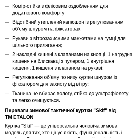
Комір-стійка з флісовим оздобленням для
додаткового комфорту;
Відстібний утеплений капюшон із регулюванням
об’єму шнуром на фіксаторах;
Рукави з вітрозахисними манжетами на гумці для
щільного прилягання;
2 накладні кишені з клапанами на кнопці, 1 нагрудна
кишеня на блискавці з пулером, 1 внутрішня
кишеня, 1 кишеня з клапаном на рукаві;
Регулювання об’єму по низу куртки шнуром із
фіксатором для захисту від вітру;
Тканина не вбирає вологу, стійка до ультрафіолету
та легко очищується.
Переваги зимової тактичної куртки "Skif" від
TM ETALON
Куртка "Skif" — це універсальна чоловіча зимова
модель для тих, хто цінує якість, функціональність і