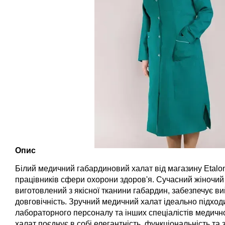
Опис
Білий медичний габардиновий халат від магазину
Etalo
працівників сфери охорони здоров'я. Сучасний жіночий
виготовлений з якісної тканини габардин, забезпечує в
довговічність. Зручний медичний халат ідеально підходи
лабораторного персоналу та інших спеціалістів медично
халат поєднує в собі елегантність, функціональність та з