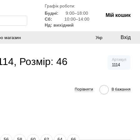
Графік роботи:
Будні:
9:00–18:00
Мій кошик
Сб:
10:00–14:00
Нд: вихідний
Вхід
ро магазин
Укр
14, Розмір: 46
Артикул
1114
Порівняти
В бажання
56
58
60
62
64
66