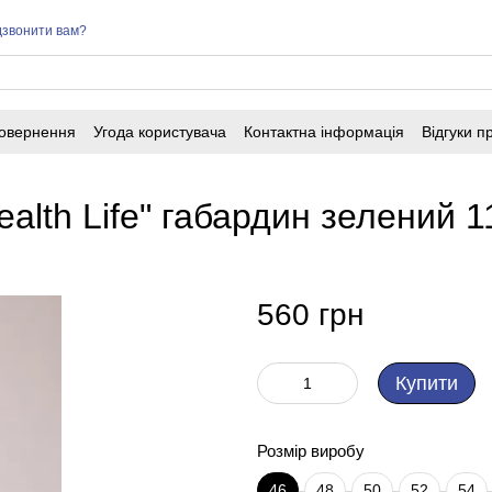
звонити вам?
повернення
Угода користувача
Контактна інформація
Відгуки п
lth Life" габардин зелений 11
560 грн
Купити
Розмір виробу
46
48
50
52
54