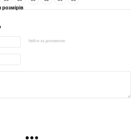
 розмірів
р
Увійти за допомогою