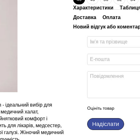
Характеристики
Таблиця
Доставка
Оплата
Новий відгук або комента
n
- ідеальний вибір для
Оцініть товар
 медичний халат,
ийнятковий комфорт і
Надіслати
ть для лікарів, медсестер,
ї галузі. Жіночий медичний
ручність.