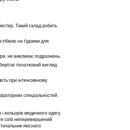
іестер. Такий склад робить
стібкою на ґудзики для
іри, не викликає подразнень.
берігає початковий вигляд
авіть при інтенсивному
бораторних спеціальностей.
і кольорів медичного одягу.
те собі неперевершений
стачальник якісного