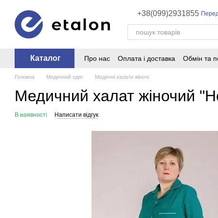
Перейти до основного контенту
+38(099)2931855
Перед
Каталог
Про нас
Оплата і доставка
Обмін та 
Головна
Медичний одяг
Медичні халати жіночі
Медичний халат жіночий "Hea
В наявності
Написати відгук