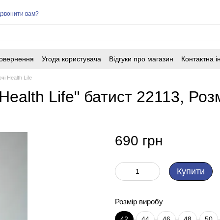
звонити вам?
повернення
Угода користувача
Відгуки про магазин
Контактна 
і Health Life
alth Life" батист 22113, Розм
690 грн
Купити
Розмір виробу
42
44
46
48
50