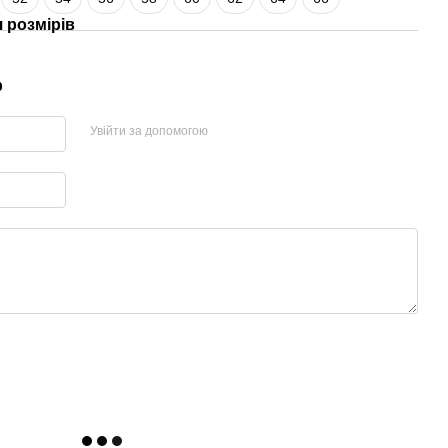
 розмірів
р
Увійти за допомогою