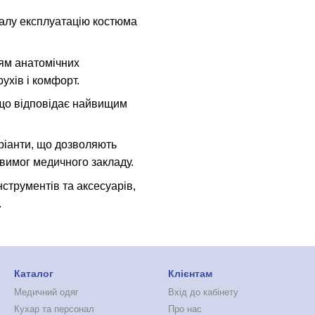
валу експлуатацію костюма
ням анатомічних
ухів і комфорт.
 що відповідає найвищим
аріанти, що дозволяють
 вимог медичного закладу.
нструментів та аксесуарів,
.
Каталог
Клієнтам
Медичний одяг
Вхід до кабінету
Кухар та персонал
Про нас