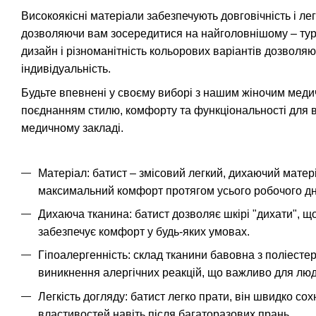
Високоякісні матеріали забезпечують довговічність і ле
дозволяючи вам зосередитися на найголовнішому – турб
дизайн і різноманітність кольорових варіантів дозволя
індивідуальність.
Будьте впевнені у своєму виборі з нашим жіночим мед
поєднанням стилю, комфорту та функціональності для 
медичному закладі.
Матеріал: батист – змісовий легкий, дихаючий матер
максимальний комфорт протягом усього робочого дн
Дихаюча тканина: батист дозволяє шкірі "дихати", що
забезпечує комфорт у будь-яких умовах.
Гіпоалергенність: склад тканини бавовна з поліестер
виникнення алергічних реакцій, що важливо для люд
Легкість догляду: батист легко прати, він швидко сох
властивостей навіть після багаторазових прань.