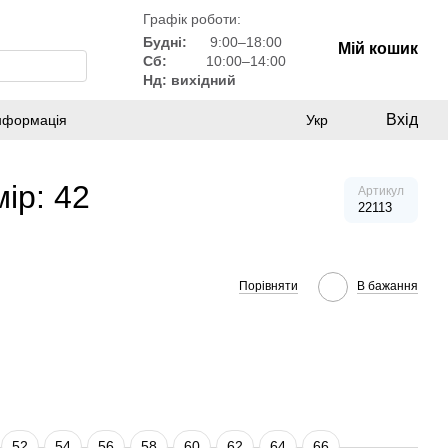
Графік роботи:
Будні:
9:00–18:00
Мій кошик
Сб:
10:00–14:00
Нд: вихідний
Вхід
інформація
Укр
ір: 42
Артикул
22113
Порівняти
В бажання
52
54
56
58
60
62
64
66