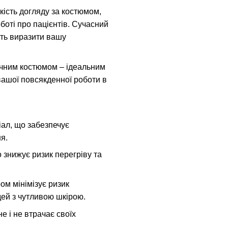
гкість догляду за костюмом,
оті про пацієнтів. Сучасний
ють виразити вашу
ичним костюмом – ідеальним
вашої повсякденної роботи в
іал, що забезпечує
я.
 знижує ризик перегріву та
ом мінімізує ризик
ей з чутливою шкірою.
не і не втрачає своїх