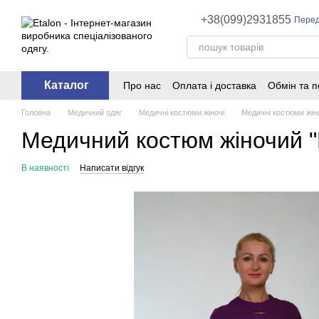
Перейти до основного контенту
+38(099)2931855
Перед
Каталог
Про нас
Оплата і доставка
Обмін та 
Головна
Медичний одяг
Медичні костюми жіночі
Медичні костюми жіноч
Медичний костюм жіночий "He
В наявності
Написати відгук