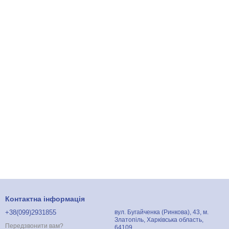
Контактна інформація
+38(099)2931855
вул. Бугайченка (Ринкова), 43, м.
Златопіль, Харківська область,
Передзвонити вам?
64109