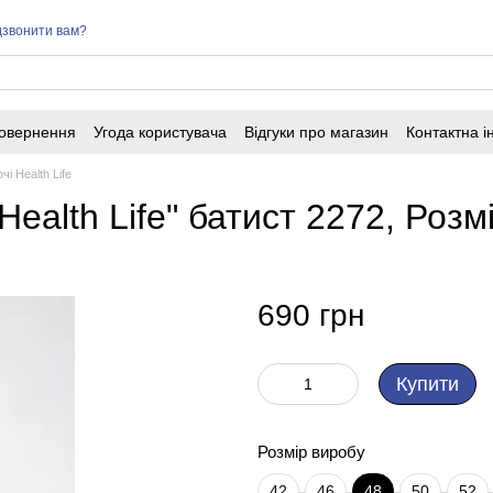
звонити вам?
повернення
Угода користувача
Відгуки про магазин
Контактна 
і Health Life
alth Life" батист 2272, Розмі
690 грн
Купити
Розмір виробу
42
46
48
50
52