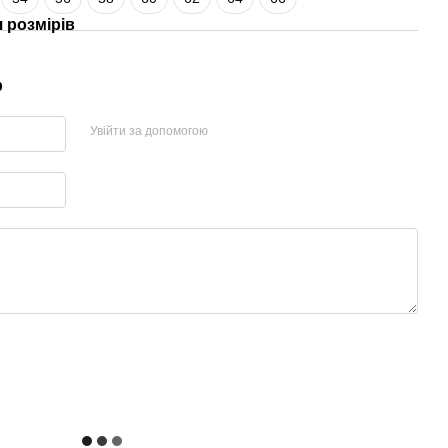
 розмірів
р
Увійти за допомогою