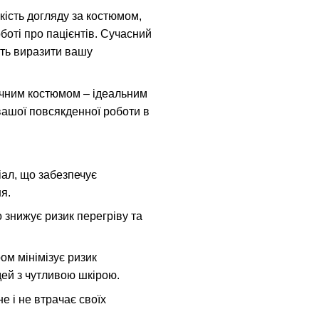
гкість догляду за костюмом,
оті про пацієнтів. Сучасний
ють виразити вашу
ичним костюмом – ідеальним
вашої повсякденної роботи в
іал, що забезпечує
я.
 знижує ризик перегріву та
ом мінімізує ризик
ей з чутливою шкірою.
не і не втрачає своїх