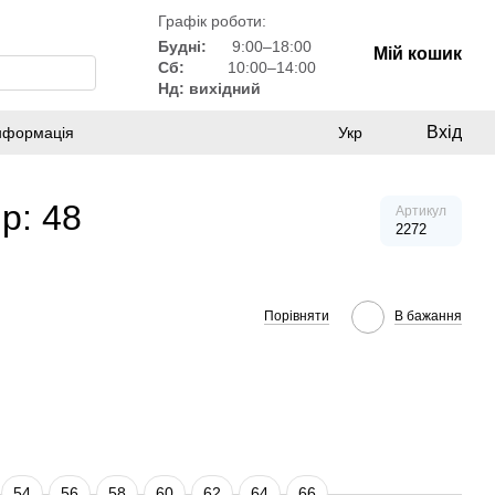
Графік роботи:
Будні:
9:00–18:00
Мій кошик
Сб:
10:00–14:00
Нд: вихідний
Вхід
інформація
Укр
р: 48
Артикул
2272
Порівняти
В бажання
54
56
58
60
62
64
66