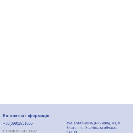
Контактна інформація
+38(099)2931855
вул. Бугайченка (Ринкова), 43, м.
Златопіль, Харківська область,
Передзвонити вам?
64109