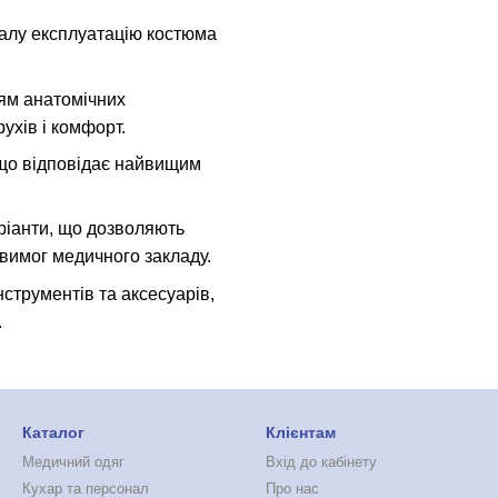
валу експлуатацію костюма
ням анатомічних
ухів і комфорт.
 що відповідає найвищим
аріанти, що дозволяють
 вимог медичного закладу.
нструментів та аксесуарів,
.
Каталог
Клієнтам
Медичний одяг
Вхід до кабінету
Кухар та персонал
Про нас