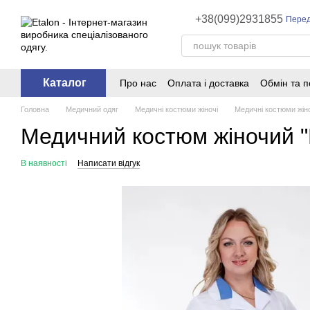
Перейти до основного контенту
+38(099)2931855
Перед
Каталог
Про нас
Оплата і доставка
Обмін та 
Головна
Медичний одяг
Медичні костюми жіночі
Медичні костюми жіноч
Медичний костюм жіночий "He
В наявності
Написати відгук