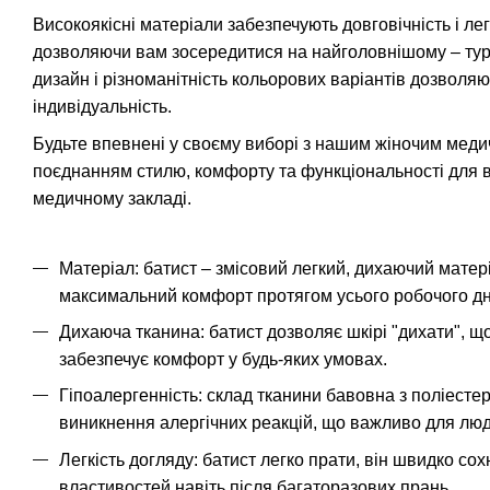
Високоякісні матеріали забезпечують довговічність і ле
дозволяючи вам зосередитися на найголовнішому – турб
дизайн і різноманітність кольорових варіантів дозволя
індивідуальність.
Будьте впевнені у своєму виборі з нашим жіночим мед
поєднанням стилю, комфорту та функціональності для 
медичному закладі.
Матеріал: батист – змісовий легкий, дихаючий матер
максимальний комфорт протягом усього робочого дн
Дихаюча тканина: батист дозволяє шкірі "дихати", що
забезпечує комфорт у будь-яких умовах.
Гіпоалергенність: склад тканини бавовна з поліестер
виникнення алергічних реакцій, що важливо для люд
Легкість догляду: батист легко прати, він швидко сох
властивостей навіть після багаторазових прань.