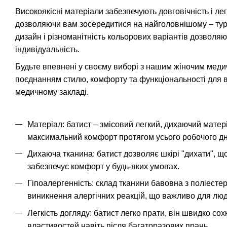
Високоякісні матеріали забезпечують довговічність і ле
дозволяючи вам зосередитися на найголовнішому – турб
дизайн і різноманітність кольорових варіантів дозволя
індивідуальність.
Будьте впевнені у своєму виборі з нашим жіночим мед
поєднанням стилю, комфорту та функціональності для 
медичному закладі.
Матеріал: батист – змісовий легкий, дихаючий матер
максимальний комфорт протягом усього робочого дн
Дихаюча тканина: батист дозволяє шкірі "дихати", що
забезпечує комфорт у будь-яких умовах.
Гіпоалергенність: склад тканини бавовна з поліестер
виникнення алергічних реакцій, що важливо для люд
Легкість догляду: батист легко прати, він швидко сох
властивостей навіть після багаторазових прань.