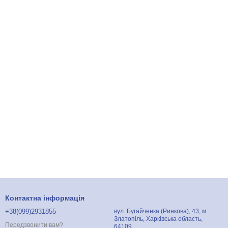
Контактна інформація
+38(099)2931855
вул. Бугайченка (Ринкова), 43, м.
Златопіль, Харківська область,
Передзвонити вам?
64109