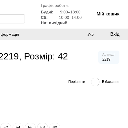
Графік роботи:
Будні:
9:00–18:00
Мій кошик
Сб:
10:00–14:00
Нд: вихідний
Вхід
інформація
Укр
2219, Розмір: 42
Артикул
2219
Порівняти
В бажання
52
54
56
58
60