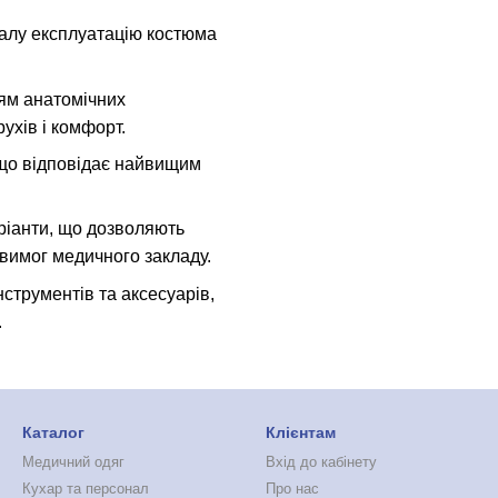
валу експлуатацію костюма
ням анатомічних
ухів і комфорт.
 що відповідає найвищим
аріанти, що дозволяють
 вимог медичного закладу.
нструментів та аксесуарів,
.
Каталог
Клієнтам
Медичний одяг
Вхід до кабінету
Кухар та персонал
Про нас