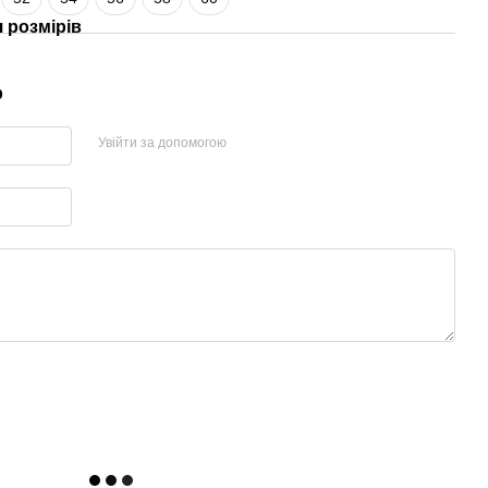
 розмірів
р
Увійти за допомогою