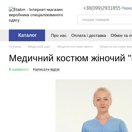
Перейти до основного контенту
+38(099)2931855
Перед
Каталог
Про нас
Оплата і доставка
Обмін та 
Головна
Медичний одяг
Медичні костюми жіночі
Медичні костюми жіноч
Медичний костюм жіночий "H
В наявності
Написати відгук