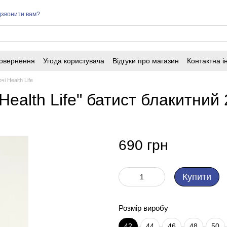
звонити вам?
повернення
Угода користувача
Відгуки про магазин
Контактна 
і Health Life
ealth Life" батист блакитний 
690 грн
Купити
Розмір виробу
42
44
46
48
50