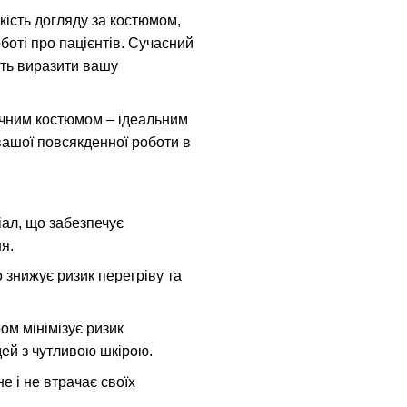
гкість догляду за костюмом,
оті про пацієнтів. Сучасний
ють виразити вашу
ичним костюмом – ідеальним
вашої повсякденної роботи в
іал, що забезпечує
я.
 знижує ризик перегріву та
ом мінімізує ризик
ей з чутливою шкірою.
не і не втрачає своїх