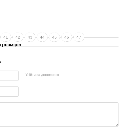
41
42
43
44
45
46
47
 розмірів
р
Увійти за допомогою