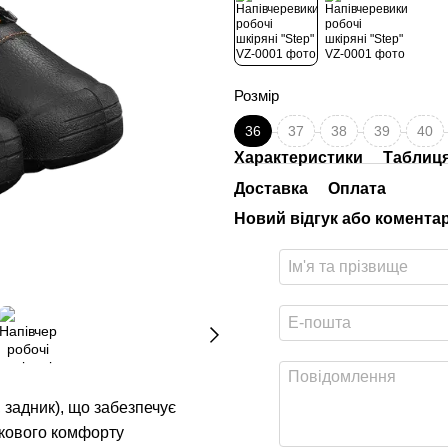
Розмір
36
37
38
39
40
Характеристики
Таблиця
Доставка
Оплата
Новий відгук або комента
 задник), що забезпечує
аткового комфорту