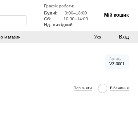
Графік роботи:
Будні:
9:00–18:00
Мій кошик
Сб:
10:00–14:00
Нд: вихідний
Вхід
ро магазин
Укр
Артикул
VZ-0001
Порівняти
В бажання