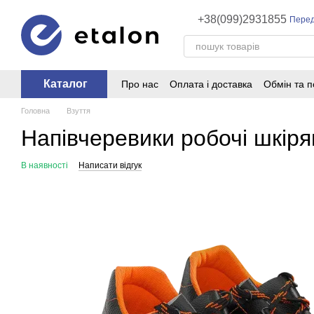
Перейти до основного контенту
+38(099)2931855
Перед
Каталог
Про нас
Оплата і доставка
Обмін та 
Головна
Взуття
Напівчеревики робочі шкірян
В наявності
Написати відгук