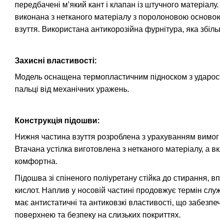
передбачені м’який кант і клапан із штучного матеріалу
виконана з нетканого матеріалу з поролоновою осново
взуття. Використана антикорозійна фурнітура, яка збіл
Захисні властивості:
Модель оснащена термопластичним підноском з ударост
пальці від механічних уражень.
Конструкція підошви:
Нижня частина взуття розроблена з урахуванням вимог 
Втачана устілка виготовлена з нетканого матеріалу, а 
комфортна.
Підошва зі спіненого поліуретану стійка до стирання, в
кислот. Наплив у носовій частині продовжує термін слу
має антистатичні та антиковзкі властивості, що забезпе
поверхнею та безпеку на слизьких покриттях.