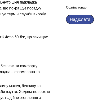
. Внутрішня підкладка
Оцініть товар
ю, що покращує посадку
ьшує термін служби виробу.
Надіслати
ійкістю 50 Дж, що захищає
безпеки та комфорту.
вкладна – формована та
пливу масел, бензину та
жби взуття. Ходова поверхня
чує надійне зчеплення з