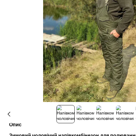
Опис
Зимовий чоловічий напівкомбінезон для полювання 