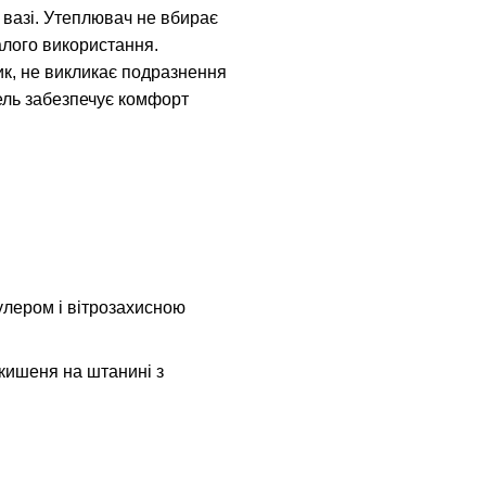
й вазі. Утеплювач не вбирає
валого використання.
ик, не викликає подразнення
дель забезпечує комфорт
улером і вітрозахисною
1 кишеня на штанині з