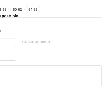
6-58
60-62
64-66
 розмірів
р
Увійти за допомогою