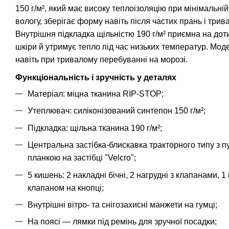
150 г/м², який має високу теплоізоляцію при мінімальні
вологу, зберігає форму навіть після частих прань і три
Внутрішня підкладка щільністю 190 г/м² приємна на дот
шкіри й утримує тепло під час низьких температур. Мо
навіть при тривалому перебуванні на морозі.
Функціональність і зручність у деталях
Матеріал: міцна тканина RIP-STOP;
Утеплювач: силіконізований синтепон 150 г/м²;
Підкладка: щільна тканина 190 г/м²;
Центральна застібка-блискавка тракторного типу з п
планкою на застібці "Velcro";
5 кишень: 2 накладні бічні, 2 нагрудні з клапанами, 
клапаном на кнопці;
Внутрішні вітро- та снігозахисні манжети на гумці;
На поясі — лямки під ремінь для зручної посадки;