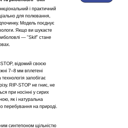
нкціональний і практичний
ціально для полювання,
ідпочинку. Модель поєднує
а вологи. Якщо ви шукаєте
иболовлі — "Skif" стане
овах.
-STOP, відомий своєю
ожні 7–8 мм вплетені
а технологія запобігає
ізу. RIP-STOP не гниє, не
ься при носінні у сирих
ою, як і натуральна
го перебування на природі.
аним синтепоном щільністю