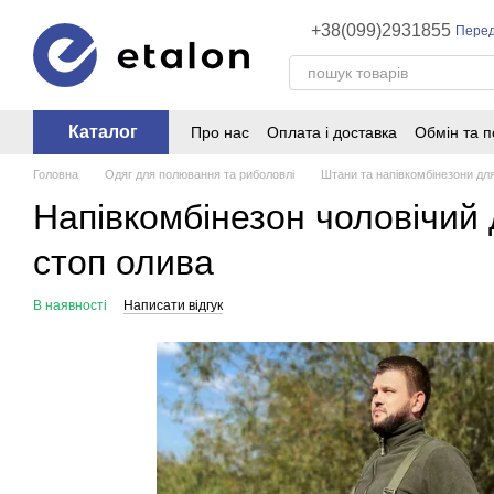
Перейти до основного контенту
+38(099)2931855
Перед
Каталог
Про нас
Оплата і доставка
Обмін та 
Головна
Одяг для полювання та риболовлі
Штани та напівкомбінезони дл
Напівкомбінезон чоловічий 
стоп олива
В наявності
Написати відгук