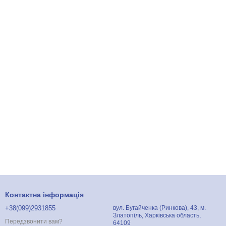
Контактна інформація
+38(099)2931855
вул. Бугайченка (Ринкова), 43, м.
Златопіль, Харківська область,
Передзвонити вам?
64109