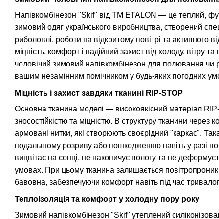
Напівкомбінезон "Skif" від TM ETALON — це теплий, фу
зимовий одяг українського виробництва, створений спе
риболовлі, роботи на відкритому повітрі та активного в
міцність, комфорт і надійний захист від холоду, вітру т
чоловічий зимовий напівкомбінезон для полювання чи р
вашим незамінним помічником у будь-яких погодних ум
Міцність і захист завдяки тканині RIP-STOP
Основна тканина моделі — високоякісний матеріал RIP
зносостійкістю та міцністю. В структуру тканини через к
армовані нитки, які створюють своєрідний "каркас". Так
подальшому розриву або пошкодженню навіть у разі пор
вицвітає на сонці, не накопичує вологу та не деформуєт
умовах. При цьому тканина залишається повітропроникн
бавовна, забезпечуючи комфорт навіть під час тривало
Теплоізоляція та комфорт у холодну пору року
Зимовий напівкомбінезон "Skif" утеплений силіконізов