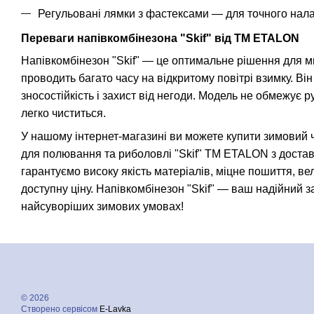
Регульовані лямки з фастексами — для точного нала
Переваги напівкомбінезона "Skif" від TM ETALON
Напівкомбінезон "Skif" — це оптимальне рішення для мис
проводить багато часу на відкритому повітрі взимку. Він 
зносостійкість і захист від негоди. Модель не обмежує ру
легко чиститься.
У нашому інтернет-магазині ви можете купити зимовий 
для полювання та риболовлі "Skif" TM ETALON з доставк
гарантуємо високу якість матеріалів, міцне пошиття, вел
доступну ціну. Напівкомбінезон "Skif" — ваш надійний з
найсуворіших зимових умовах!
© 2026
Створено сервісом
E-Lavka