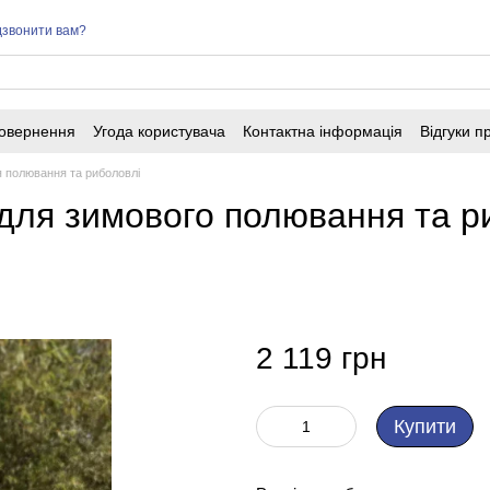
звонити вам?
повернення
Угода користувача
Контактна інформація
Відгуки п
я полювання та риболовлі
для зимового полювання та риб
2 119 грн
Купити