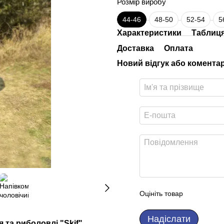
Розмір виробу
44-46
48-50
52-54
5
Характеристики
Таблиця
Доставка
Оплата
Новий відгук або комента
Оцініть товар
Надіслати
та риболовлі "Skif"