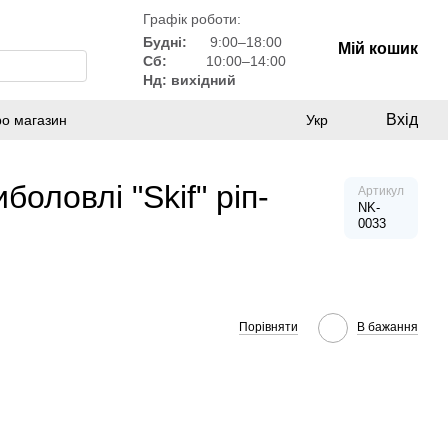
Графік роботи:
Будні:
9:00–18:00
Мій кошик
Сб:
10:00–14:00
Нд: вихідний
Вхід
ро магазин
Укр
оловлі "Skif" ріп-
Артикул
NK-
0033
Порівняти
В бажання