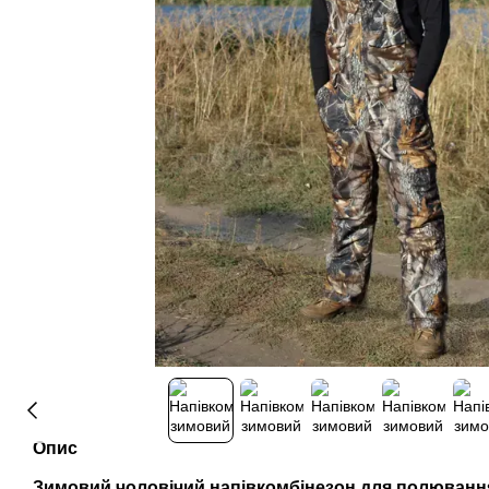
Опис
Зимовий чоловічий напівкомбінезон для полювання 