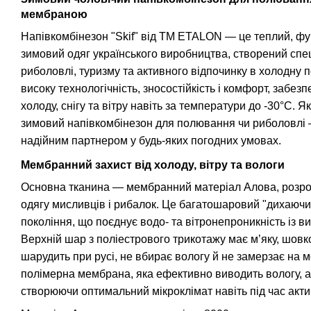
мембраною
Напівкомбінезон "Skif" від TM ETALON — це теплий, фу
зимовий одяг українського виробництва, створений спе
риболовлі, туризму та активного відпочинку в холодну 
високу технологічність, зносостійкість і комфорт, забез
холоду, снігу та вітру навіть за температури до -30°C. 
зимовий напівкомбінезон для полювання чи риболовлі 
надійним партнером у будь-яких погодних умовах.
Мембранний захист від холоду, вітру та вологи
Основна тканина — мембранний матеріал Алова, розро
одягу мисливців і рибалок. Це багатошаровий "дихаючи
покоління, що поєднує водо- та вітронепроникність із 
Верхній шар з поліестрового трикотажу має м’яку, шовко
шарудить при русі, не вбирає вологу й не замерзає на 
полімерна мембрана, яка ефективно виводить вологу, ал
створюючи оптимальний мікроклімат навіть під час акти