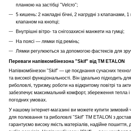
планкою на застібці "Velcro";
5 кишень: 2 накладні бічні, 2 нагрудні з клапанами, 
клапаном на кнопці;
Внутрішні вітро- та снігозахисні манжети на гумці;
На поясі — лямки під ремінь;
Лямки регулюються за допомогою фастексів для зруч
Переваги напівкомбінезона "Skif" від TM ETALON
Напівкомбінезон "Skif" — це поєднання сучасних техно
та високої функціональності. Він ідеально підходить д
риболовлі, туризму, роботи на відкритому повітрі та ак
забезпечує максимальний комфорт, збереження тепла і 
погодних умовах.
У нашому інтернет-магазині ви можете купити зимовий 
для полювання та риболовлі "Skif" TM ETALON з доставк
гарантуємо високу якість матеріалів, надійне пошиття, 