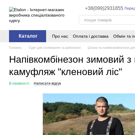
Перейти до основного контенту
+38(099)2931855
Перед
Каталог
Про нас
Оплата і доставка
Обмін та 
Головна
Одяг для полювання та риболовлі
Штани та напівкомбінезони дл
Напівкомбінезон зимовий з
камуфляж "кленовий ліс"
В наявності
Написати відгук