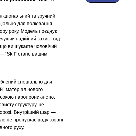
нкціональний та зручний
ціально для полювання,
пору року. Модель поєднує
печуючи надійний захист від
Якщо ви шукаєте чоловічий
— "Skif" стане вашим
блений спеціально для
й" матеріал нового
високою паропроникністю.
висту структуру, не
морозі. Внутрішній шар —
е не пропускає воду ззовні,
вного руху.