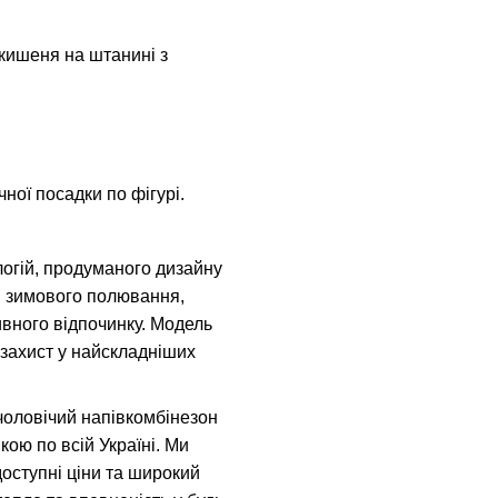
1 кишеня на штанині з
ної посадки по фігурі.
логій, продуманого дизайну
ля зимового полювання,
тивного відпочинку. Модель
захист у найскладніших
чоловічий напівкомбінезон
ою по всій Україні. Ми
доступні ціни та широкий