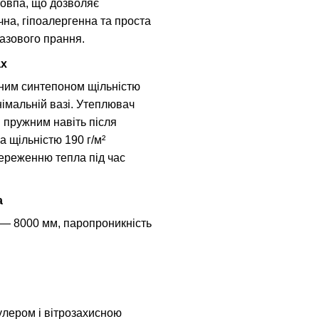
товпа, що дозволяє
чна, гіпоалергенна та проста
разового прання.
ах
аним синтепоном щільністю
німальній вазі. Утеплювач
 пружним навіть після
 щільністю 190 г/м²
береженню тепла під час
а
 — 8000 мм, паропроникність
улером і вітрозахисною