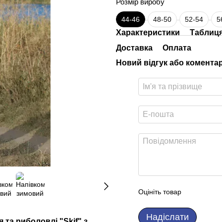
Розмір виробу
44-46
48-50
52-54
5
Характеристики
Таблиця
Доставка
Оплата
Новий відгук або комента
Оцініть товар
Надіслати
та риболовлі "Skif" з