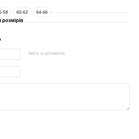
6-58
60-62
64-66
 розмірів
р
Увійти за допомогою