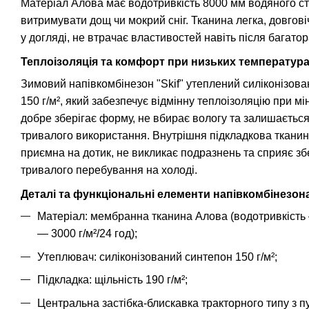
Матеріал Алова має водотривкість 8000 мм водяного с
витримувати дощ чи мокрий сніг. Тканина легка, довгові
у догляді, не втрачає властивостей навіть після багато
Теплоізоляція та комфорт при низьких температур
Зимовий напівкомбінезон "Skif" утеплений силіконізов
150 г/м², який забезпечує відмінну теплоізоляцію при мі
добре зберігає форму, не вбирає вологу та залишається
тривалого використання. Внутрішня підкладкова тканина
приємна на дотик, не викликає подразнень та сприяє з
тривалого перебування на холоді.
Деталі та функціональні елементи напівкомбінезон
Матеріал: мембранна тканина Алова (водотривкість
— 3000 г/м²/24 год);
Утеплювач: силіконізований синтепон 150 г/м²;
Підкладка: щільність 190 г/м²;
Центральна застібка-блискавка тракторного типу з п