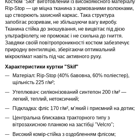
Костюм "Skif" виготовлений із високоякісного матеріалу
Rip-Stop — це міцна тканина з армованими волокнами,
що створюють захисний каркас. Така структура
запобігає розривам, не збільшуючи вагу виробу.
Тканина стійка до зношування, не вицвітає під дією
ультрафіолету, не промокає і не схильна до гниття.
Завдяки своїй повітропроникності костюм забезпечує
природну вентиляцію, зберігаючи оптимальний
мікроклімат навіть під час активного руху.
Характеристики куртки "Skif"
Матеріал: Rip-Stop (40% бавовна, 60% поліестер),
щільність 225 г/м²;
Утеплювач: силіконізований синтепон 200 г/м² —
легкий, теплий, нетоксичний;
Підкладка: фліс 170 г/м², м’який і приємний на дотик;
Центральна блискавка тракторного типу з
вітрозахисною планкою на застібці "Velcro";
Високий комір-стійка з оздобленням флісом;