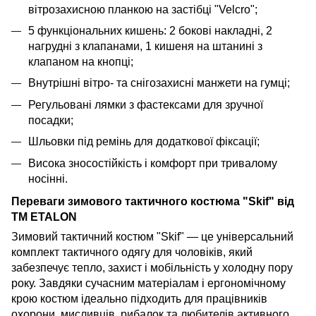
вітрозахисною планкою на застібці "Velcro";
5 функціональних кишень: 2 бокові накладні, 2
нагрудні з клапанами, 1 кишеня на штанині з
клапаном на кнопці;
Внутрішні вітро- та снігозахисні манжети на гумці;
Регульовані лямки з фастексами для зручної
посадки;
Шльовки під ремінь для додаткової фіксації;
Висока зносостійкість і комфорт при тривалому
носінні.
Переваги зимового тактичного костюма "Skif" від
TM ETALON
Зимовий тактичний костюм "Skif" — це універсальний
комплект тактичного одягу для чоловіків, який
забезпечує тепло, захист і мобільність у холодну пору
року. Завдяки сучасним матеріалам і ергономічному
крою костюм ідеально підходить для працівників
охорони, мисливців, рибалок та любителів активного