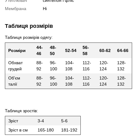
Утеплювач
синтепон і фліс
Мембрана
Ні
Таблиця розмірів
Таблиця розмірів одягу:
44-
48-
56-
Розміри
52-54
60-62
64-66
46
50
58
Обхват
88-
96-
104-
112-
120-
128-
грудей
92
100
108
116
124
132
Об'єм
88-
96-
104-
112-
120-
128-
талії
92
100
108
116
124
132
Таблиця зростів:
Зріст
3-4
5-6
Зріст в см
165-180
181-192